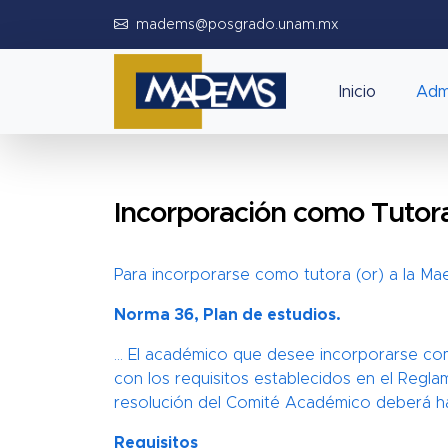
madems@posgrado.unam.mx
Inicio
Adm
Incorporación como Tutora
Para incorporarse como tutora (or) a la Maes
Norma 36, Plan de estudios.
… El académico que desee incorporarse como
con los requisitos establecidos en el Regl
resolución del Comité Académico deberá ha
Requisitos