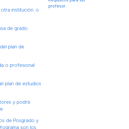
Requisitos para ser
profesor
tra institución, o
ensa de grado
del plan de
da o profesional
el plan de estudios
utores y podrá
e.
ios de Posgrado y
 Programa son los