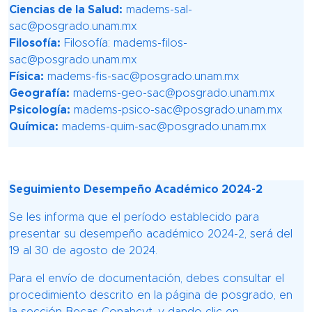
Ciencias de la Salud:
madems-sal-
sac@posgrado.unam.mx
Filosofía:
Filosofía: madems-filos-
sac@posgrado.unam.mx
Física:
madems-fis-sac@posgrado.unam.mx
Geografía:
madems-geo-sac@posgrado.unam.mx
Psicología:
madems-psico-sac@posgrado.unam.mx
Química:
madems-quim-sac@posgrado.unam.mx
Seguimiento Desempeño Académico 2024-2
Se les informa que el período establecido para
presentar su desempeño académico 2024-2, será del
19 al 30 de agosto de 2024.
Para el envío de documentación, debes consultar el
procedimiento descrito en la página de posgrado, en